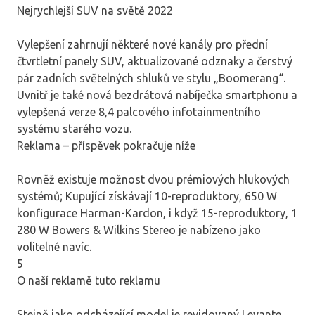
Nejrychlejší SUV na světě 2022
Vylepšení zahrnují některé nové kanály pro přední
čtvrtletní panely SUV, aktualizované odznaky a čerstvý
pár zadních světelných shluků ve stylu „Boomerang“.
Uvnitř je také nová bezdrátová nabíječka smartphonu a
vylepšená verze 8,4 palcového infotainmentního
systému starého vozu.
Reklama – příspěvek pokračuje níže
Rovněž existuje možnost dvou prémiových hlukových
systémů; Kupující získávají 10-reproduktory, 650 W
konfigurace Harman-Kardon, i když 15-reproduktory, 1
280 W Bowers & Wilkins Stereo je nabízeno jako
volitelné navíc.
5
O naší reklamě tuto reklamu
Stejně jako odcházející model je revidovaný Levante