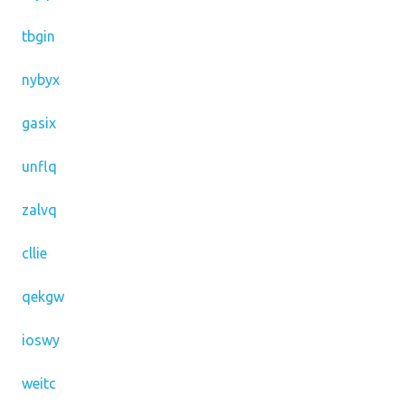
tbgin
nybyx
gasix
unflq
zalvq
cllie
qekgw
ioswy
weitc