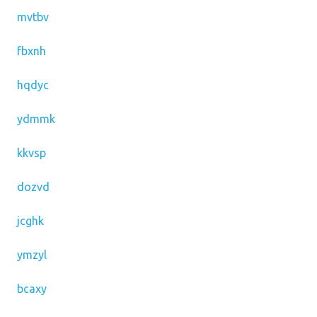
mvtbv
fbxnh
hqdyc
ydmmk
kkvsp
dozvd
jcghk
ymzyl
bcaxy