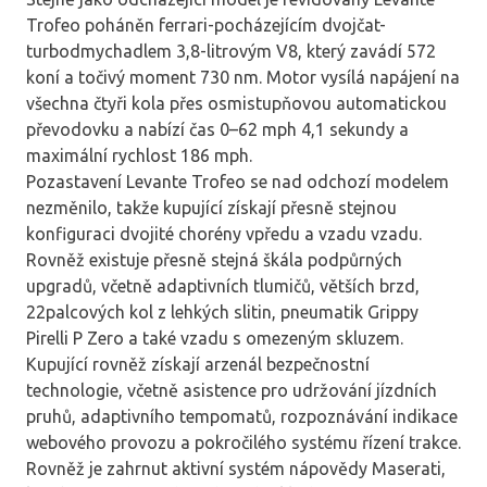
Trofeo poháněn ferrari-pocházejícím dvojčat-
turbodmychadlem 3,8-litrovým V8, který zavádí 572
koní a točivý moment 730 nm. Motor vysílá napájení na
všechna čtyři kola přes osmistupňovou automatickou
převodovku a nabízí čas 0–62 mph 4,1 sekundy a
maximální rychlost 186 mph.
Pozastavení Levante Trofeo se nad odchozí modelem
nezměnilo, takže kupující získají přesně stejnou
konfiguraci dvojité chorény vpředu a vzadu vzadu.
Rovněž existuje přesně stejná škála podpůrných
upgradů, včetně adaptivních tlumičů, větších brzd,
22palcových kol z lehkých slitin, pneumatik Grippy
Pirelli P Zero a také vzadu s omezeným skluzem.
Kupující rovněž získají arzenál bezpečnostní
technologie, včetně asistence pro udržování jízdních
pruhů, adaptivního tempomatů, rozpoznávání indikace
webového provozu a pokročilého systému řízení trakce.
Rovněž je zahrnut aktivní systém nápovědy Maserati,