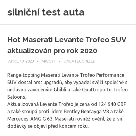
Skip
silniční test auta
to
content
Hot Maserati Levante Trofeo SUV
aktualizován pro rok 2020
APRIL 19, 2023
MWOYT
UNCATEGORIZED
Range-topping Maserati Levante Trofeo Performance
SUV dostal hrst upgradů, aby vypadal svěží společně s
nedávno zavedeným Ghibli a také Quattroporte Trofeo
Saloons.
Aktualizovaná Levante Trofeo je cena od 124 940 GBP
a také stoupá proti lidem Bentley Bentayga V8 a také
Mercedes-AMG G 63. Maserati rovněž ověřil, že první
dodávky se objeví před koncem roku.