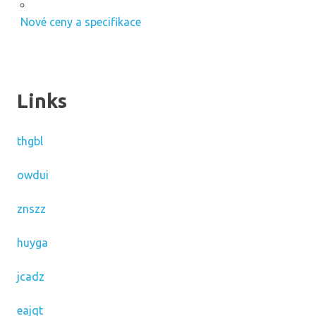
Nové ceny a specifikace
Links
thgbl
owdui
znszz
huyga
jcadz
eajqt