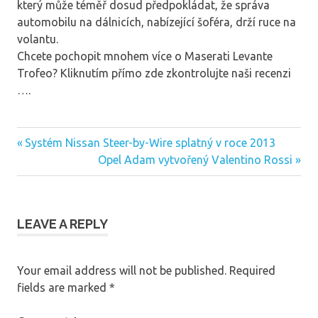
který může téměř dosud předpokládat, že správa
automobilu na dálnicích, nabízející šoféra, drží ruce na
volantu.
Chcete pochopit mnohem více o Maserati Levante
Trofeo? Kliknutím přímo zde zkontrolujte naši recenzi
….
Previous
Systém Nissan Steer-by-Wire splatný v roce 2013
Post
Post:
Next
Opel Adam vytvořený Valentino Rossi
navigation
Post:
LEAVE A REPLY
Your email address will not be published.
Required
fields are marked
*