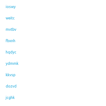
ioswy
weitc
mvtbv
fbxnh
hqdyc
ydmmk
kkvsp
dozvd
jcghk