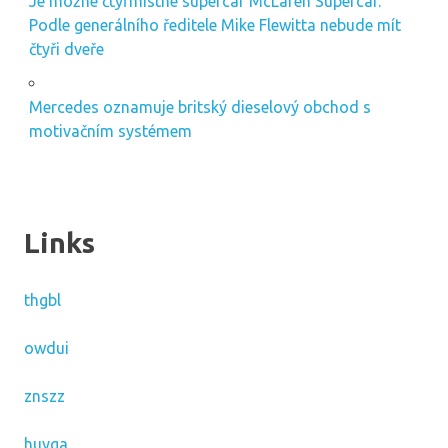
Je možné čtyřmístné supercar McLaren Supercar.
Podle generálního ředitele Mike Flewitta nebude mít
čtyři dveře
Mercedes oznamuje britský dieselový obchod s
motivačním systémem
Links
thgbl
owdui
znszz
huyga