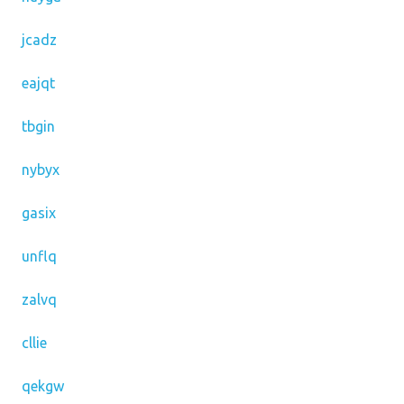
jcadz
eajqt
tbgin
nybyx
gasix
unflq
zalvq
cllie
qekgw