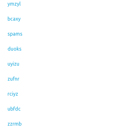
ymzyl
bcaxy
spams
duoks
uyizu
zufnr
rciyz
ubfdc
zzrmb