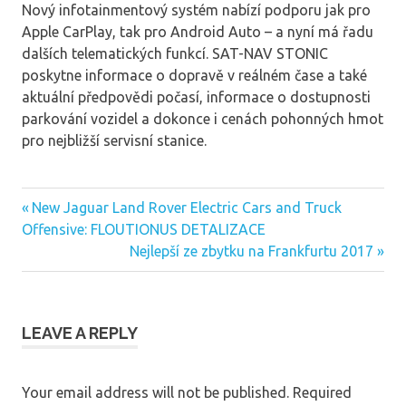
Nový infotainmentový systém nabízí podporu jak pro
Apple CarPlay, tak pro Android Auto – a nyní má řadu
dalších telematických funkcí. SAT-NAV STONIC
poskytne informace o dopravě v reálném čase a také
aktuální předpovědi počasí, informace o dostupnosti
parkování vozidel a dokonce i cenách pohonných hmot
pro nejbližší servisní stanice.
Previous
New Jaguar Land Rover Electric Cars and Truck
Post
Post:
Offensive: FLOUTIONUS DETALIZACE
navigation
Next
Nejlepší ze zbytku na Frankfurtu 2017
Post:
LEAVE A REPLY
Your email address will not be published.
Required