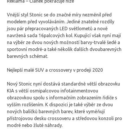
Reklama – Článek pokračuje níže
Vnější styl Stonic se do značné míry nezměnil před
modelem před vyvoláváním. Jediné znatelné rozdíly
jsou pár přepracovaných LED světlometů a nově
navržená sada 16palcových kol. Kupující však nyní mají
na výběr ze dvou nových možností barvy-trvalé šedé a
sportovní modré-a také několik dalších dvoubarevných
barevných schémat.
Nejlepší malé SUV a crossovery v prodeji 2020
Nový Stonic nyní dostává standardně větší obrazovku
KIA s větší osmipalcovou infotainmentovou
obrazovkou spolu s informačním zobrazením řidiče s
vyšším rozlišením. K dispozici je také výběr ze dvou
nových balíčků barevných barev, které vyměňují
přístrojovou desku crossoveru a středovou konzoli pro
modré nebo žluté náhrady.