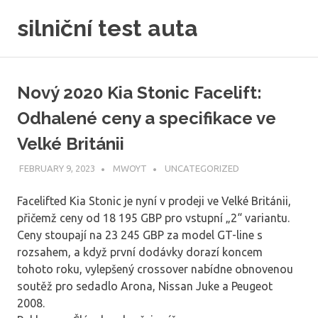
Skip
silniční test auta
to
content
Nový 2020 Kia Stonic Facelift:
Odhalené ceny a specifikace ve
Velké Británii
FEBRUARY 9, 2023
MWOYT
UNCATEGORIZED
Facelifted Kia Stonic je nyní v prodeji ve Velké Británii,
přičemž ceny od 18 195 GBP pro vstupní „2“ variantu.
Ceny stoupají na 23 245 GBP za model GT-line s
rozsahem, a když první dodávky dorazí koncem
tohoto roku, vylepšený crossover nabídne obnovenou
soutěž pro sedadlo Arona, Nissan Juke a Peugeot
2008.