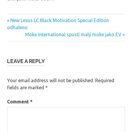
Previous
New Lexus LC Black Motivation Special Edition
Post
Post:
odhaleno
navigation
Next
Moke International spustí malý moke jako EV
Post:
LEAVE A REPLY
Your email address will not be published.
Required
fields are marked
*
Comment
*