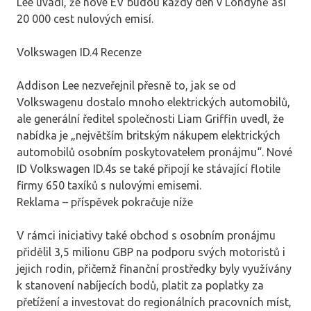
Lee uvádí, že nové EV budou každý den v Londýně asi
20 000 cest nulových emisí.
Volkswagen ID.4 Recenze
Addison Lee nezveřejnil přesně to, jak se od
Volkswagenu dostalo mnoho elektrických automobilů,
ale generální ředitel společnosti Liam Griffin uvedl, že
nabídka je „největším britským nákupem elektrických
automobilů osobním poskytovatelem pronájmu“. Nové
ID Volkswagen ID.4s se také připojí ke stávající flotile
firmy 650 taxíků s nulovými emisemi.
Reklama – příspěvek pokračuje níže
V rámci iniciativy také obchod s osobním pronájmu
přidělil 3,5 milionu GBP na podporu svých motoristů i
jejich rodin, přičemž finanční prostředky byly využívány
k stanovení nabíjecích bodů, platit za poplatky za
přetížení a investovat do regionálních pracovních míst,