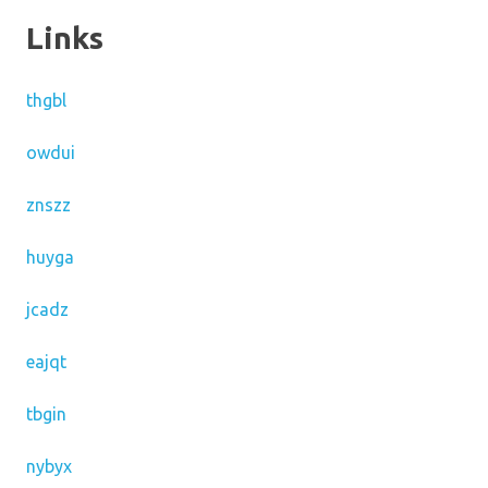
Links
thgbl
owdui
znszz
huyga
jcadz
eajqt
tbgin
nybyx