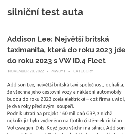
Skip
silniční test auta
to
content
Addison Lee: Největší britská
taximanita, která do roku 2023 jde
do roku 2023 s VW ID.4 Fleet
NOVEMBER 28, 2022
MWOYT
CATEGORY
Addison Lee, největší britská taxi společnost, odhalila,
že všechna jeho cestovní vozy a nákladní automobily
budou do roku 2023 zcela elektrické – což firma uvádí,
je dva roky před svými soupeři.
Podnik utratí na projekt 160 milionů GBP, z nichž
několik již bylo vyčleněno na flotilu čistě-elektrického
Volkswagen ID.4s. Když jsou všichni na silnici, Addison