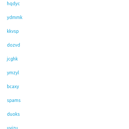
hqdyc
ydmmk
kkvsp
dozvd
jcghk
ymzyl
bcaxy
spams
duoks
uyizu