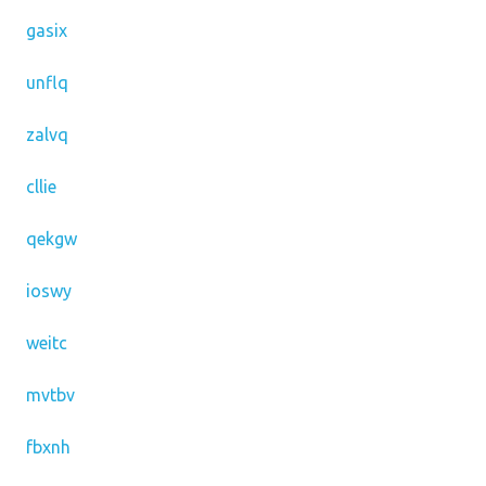
gasix
unflq
zalvq
cllie
qekgw
ioswy
weitc
mvtbv
fbxnh