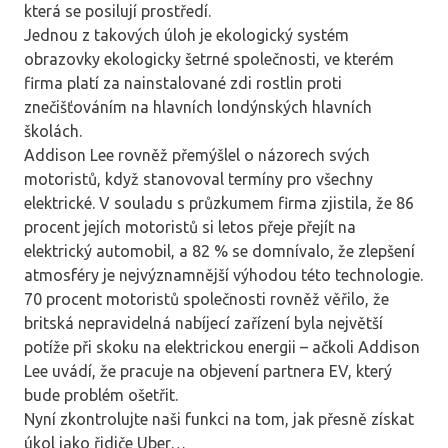
která se posilují prostředí.
Jednou z takových úloh je ekologický systém
obrazovky ekologicky šetrné společnosti, ve kterém
firma platí za nainstalované zdi rostlin proti
znečišťováním na hlavních londýnských hlavních
školách.
Addison Lee rovněž přemýšlel o názorech svých
motoristů, když stanovoval termíny pro všechny
elektrické. V souladu s průzkumem firma zjistila, že 86
procent jejích motoristů si letos přeje přejít na
elektrický automobil, a 82 % se domnívalo, že zlepšení
atmosféry je nejvýznamnější výhodou této technologie.
70 procent motoristů společnosti rovněž věřilo, že
britská nepravidelná nabíjecí zařízení byla největší
potíže při skoku na elektrickou energii – ačkoli Addison
Lee uvádí, že pracuje na objevení partnera EV, který
bude problém ošetřit.
Nyní zkontrolujte naši funkci na tom, jak přesně získat
úkol jako řidiče Uber…