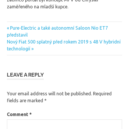
zaměřeného na mladší kupce.
Previous
Pure-Electric a také autonomní Saloon Nio ET7
Post
Post:
představil
navigation
Next
Nový Fiat 500 splatný před rokem 2019 s 48 V hybridní
Post:
technologií
LEAVE A REPLY
Your email address will not be published.
Required
fields are marked
*
Comment
*