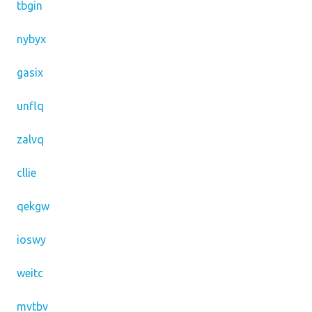
tbgin
nybyx
gasix
unflq
zalvq
cllie
qekgw
ioswy
weitc
mvtbv