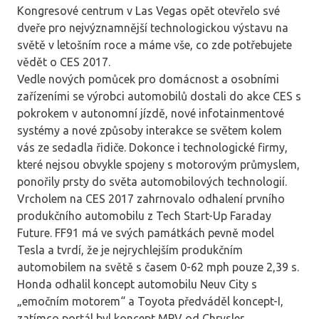
Kongresové centrum v Las Vegas opět otevřelo své
dveře pro nejvýznamnější technologickou výstavu na
světě v letošním roce a máme vše, co zde potřebujete
vědět o CES 2017.
Vedle nových pomůcek pro domácnost a osobními
zařízeními se výrobci automobilů dostali do akce CES s
pokrokem v autonomní jízdě, nové infotainmentové
systémy a nové způsoby interakce se světem kolem
vás ze sedadla řidiče. Dokonce i technologické firmy,
které nejsou obvykle spojeny s motorovým průmyslem,
ponořily prsty do světa automobilových technologií.
Vrcholem na CES 2017 zahrnovalo odhalení prvního
produkčního automobilu z Tech Start-Up Faraday
Future. FF91 má ve svých památkách pevně model
Tesla a tvrdí, že je nejrychlejším produkčním
automobilem na světě s časem 0-62 mph pouze 2,39 s.
Honda odhalil koncept automobilu Neuv City s
„emočním motorem“ a Toyota předváděl koncept-I,
zatímco portál byl koncept MPV od Chrysler