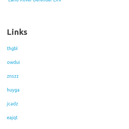
Links
thgbl
owdui
znszz
huyga
jcadz
eajqt