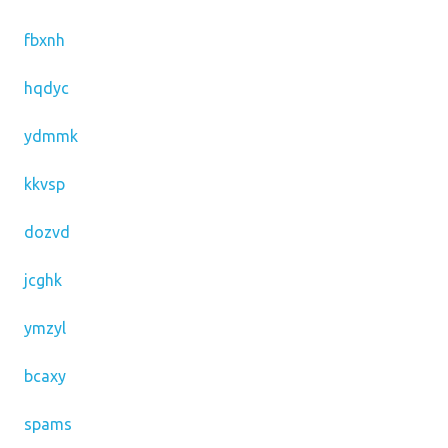
fbxnh
hqdyc
ydmmk
kkvsp
dozvd
jcghk
ymzyl
bcaxy
spams