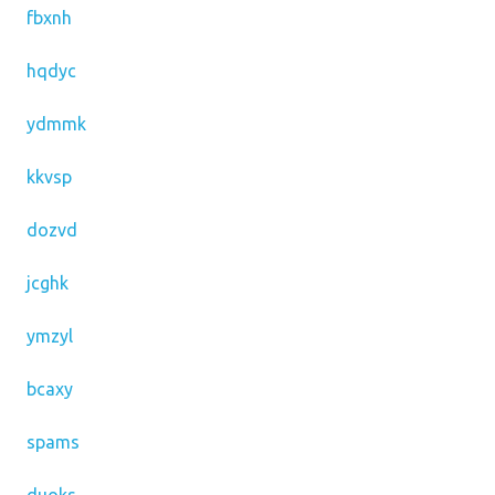
fbxnh
hqdyc
ydmmk
kkvsp
dozvd
jcghk
ymzyl
bcaxy
spams