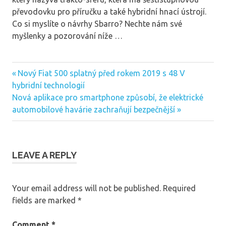
převodovku pro příručku a také hybridní hnací ústrojí.
Co si myslíte o návrhy Sbarro? Nechte nám své
myšlenky a pozorování níže …
Previous
Nový Fiat 500 splatný před rokem 2019 s 48 V
Post
Post:
hybridní technologií
navigation
Next
Nová aplikace pro smartphone způsobí, že elektrické
Post:
automobilové havárie zachraňují bezpečnější
LEAVE A REPLY
Your email address will not be published.
Required
fields are marked
*
Comment
*