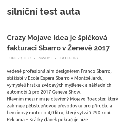
Skip
silniční test auta
to
content
Crazy Mojave Idea je špičková
fakturaci Sbarro v Ženevě 2017
JUNE 29, 2023
MWOYT
CATEGORY
vedené profesionálním designérem Franco Sbarro,
stážisté v Ecole Espera Sbarro v Montbéliardu,
vymysleli hrstku zvědavých myšlenek a nákladních
automobilů pro 2017 Geneva Show.
Hlavním mezi nimi je otevřený Mojave Roadster, který
zahrnuje pětistupňovou převodovku pro příručku a
benzínový motor o 4,0 litru, který vytváří 290 koní.
Reklama – Krátký článek pokračuje níže