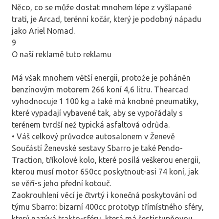
Něco, co se může dostat mnohem lépe z vyšlapané
trati, je Arcad, terénní kočár, který je podobný nápadu
jako Ariel Nomad.
9
O naší reklamě tuto reklamu
Má však mnohem větší energii, protože je poháněn
benzínovým motorem 266 koní 4,6 litru. Thearcad
vyhodnocuje 1 100 kg a také má knobné pneumatiky,
které vypadají vybavené tak, aby se vypořádaly s
terénem tvrdší než typická asfaltová odrůda.
• Váš celkový průvodce autosalonem v Ženevě
Součástí Ženevské sestavy Sbarro je také Pendo-
Traction, tříkolové kolo, které posílá veškerou energii,
kterou musí motor 650cc poskytnout-asi 74 koní, jak
se věří-s jeho přední kotouč.
Zaokrouhlení věcí je čtvrtý i konečná poskytování od
týmu Sbarro: bizarní 400cc prototyp třímístného sféry,
který nazývá trakto-sféru, která má šestistupňovou