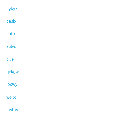
nybyx
gasix
unflq
zalvq
cllie
qekgw
ioswy
weitc
mvtbv