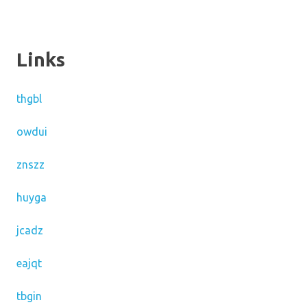
Links
thgbl
owdui
znszz
huyga
jcadz
eajqt
tbgin