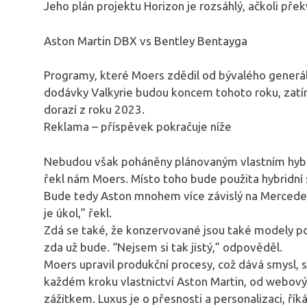
Jeho plán projektu Horizon je rozsáhlý, ačkoli přek
Aston Martin DBX vs Bentley Bentayga
Programy, které Moers zdědil od bývalého generáln
dodávky Valkyrie budou koncem tohoto roku, zatí
dorazí z roku 2023.
Reklama – příspěvek pokračuje níže
Nebudou však poháněny plánovaným vlastním hybri
řekl nám Moers. Místo toho bude použita hybridní
Bude tedy Aston mnohem více závislý na Mercedes
je úkol,” řekl.
Zdá se také, že konzervované jsou také modely po
zda už bude. “Nejsem si tak jistý,” odpověděl.
Moers upravil produkční procesy, což dává smysl, s
každém kroku vlastnictví Aston Martin, od webovýc
zážitkem. Luxus je o přesnosti a personalizaci, řík