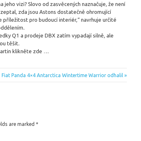
 jeho vizi? Slovo od zasvěcených naznačuje, že není
 zeptal, zda jsou Astons dostatečně ohromující
 příležitost pro budoucí interiér,“ navrhuje určité
oddělením.
ledky Q1 a prodeje DBX zatím vypadají silně, ale
ou těšit.
artin klikněte zde …
Next
Fiat Panda 4×4 Antarctica Wintertime Warrior odhalil
Post:
elds are marked
*