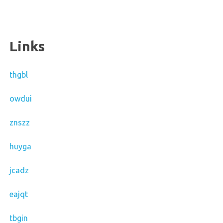
Links
thgbl
owdui
znszz
huyga
jcadz
eajqt
tbgin