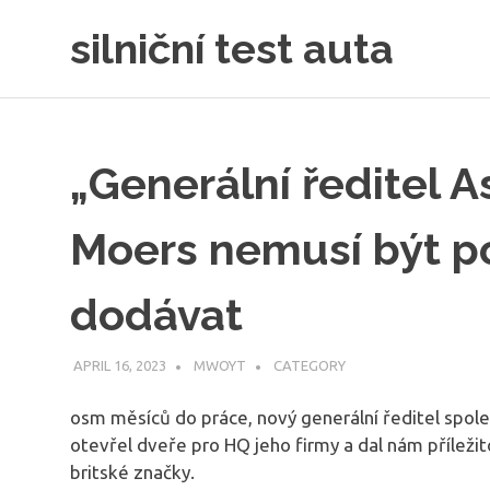
Skip
silniční test auta
to
content
„Generální ředitel A
Moers nemusí být po
dodávat
APRIL 16, 2023
MWOYT
CATEGORY
osm měsíců do práce, nový generální ředitel spol
otevřel dveře pro HQ jeho firmy a dal nám příležit
britské značky.