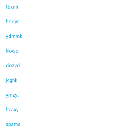
fbxnh
hqdyc
ydmmk
kkvsp
dozvd
jcghk
ymzyl
bcaxy
spams