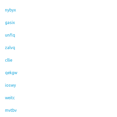
nybyx
gasix
unflq
zalvq
cllie
qekgw
ioswy
weitc
mvtbv