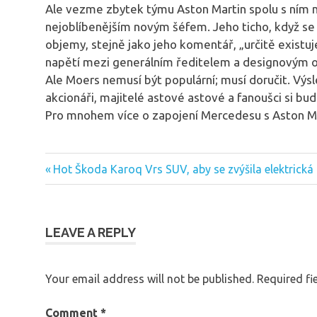
Ale vezme zbytek týmu Aston Martin spolu s ním na
nejoblíbenějším novým šéfem. Jeho ticho, když se
objemy, stejně jako jeho komentář, „určitě existuje
napětí mezi generálním ředitelem a designovým 
Ale Moers nemusí být populární; musí doručit. Výs
akcionáři, majitelé astové astové a fanoušci si bud
Pro mnohem více o zapojení Mercedesu s Aston M
Previous
Hot Škoda Karoq Vrs SUV, aby se zvýšila elektrická
Post
Post:
navigation
LEAVE A REPLY
Your email address will not be published.
Required fi
Comment
*