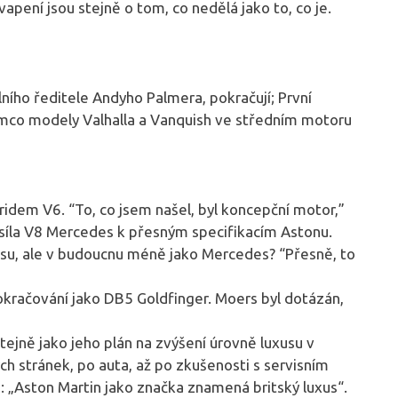
vapení jsou stejně o tom, co nedělá jako to, co je.
ího ředitele Andyho Palmera, pokračují; První
mco modely Valhalla a Vanquish ve středním motoru
dem V6. “To, co jsem našel, byl koncepční motor,”
 síla V8 Mercedes k přesným specifikacím Astonu.
u, ale v budoucnu méně jako Mercedes? “Přesně, to
kračování jako DB5 Goldfinger. Moers byl dotázán,
tejně jako jeho plán na zvýšení úrovně luxusu v
h stránek, po auta, až po zkušenosti s servisním
á: „Aston Martin jako značka znamená britský luxus“.