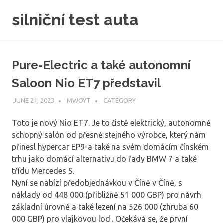
Skip
silniční test auta
to
content
Pure-Electric a také autonomní
Saloon Nio ET7 představil
JUNE 21, 2023
MWOYT
CATEGORY
Toto je nový Nio ET7. Je to čistě elektrický, autonomně
schopný salón od přesně stejného výrobce, který nám
přinesl hypercar EP9-a také na svém domácím čínském
trhu jako domácí alternativu do řady BMW 7 a také
třídu Mercedes S.
Nyní se nabízí předobjednávkou v Číně v Číně, s
náklady od 448 000 (přibližně 51 000 GBP) pro návrh
základní úrovně a také lezení na 526 000 (zhruba 60
000 GBP) pro vlajkovou lodi. Očekává se, že první