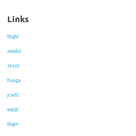
Links
thgbl
owdui
znszz
huyga
jcadz
eajqt
tbgin