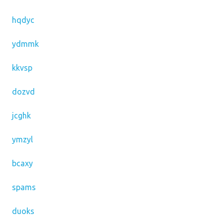
hqdyc
ydmmk
kkvsp
dozvd
jcghk
ymzyl
bcaxy
spams
duoks