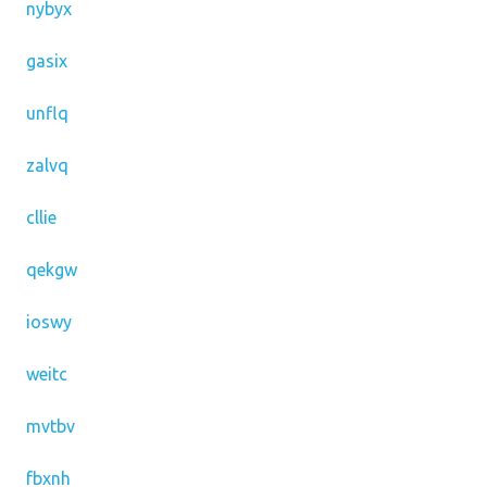
nybyx
gasix
unflq
zalvq
cllie
qekgw
ioswy
weitc
mvtbv
fbxnh