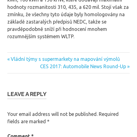
hodnoty rozmanitosti 310, 435, a 620 mil. Stojí však za
zmínku, že všechny tyto údaje byly homologovány na
základě zastaralých předpisů NEDC, takže se
pravděpodobně sníží při hodnocení mnohem
rozumnějším systémem WLTP.
Previous
Vládní týmy s supermarkety na mapování výmolů
Post
Post:
Next
CES 2017: Automobile News Round-Up
navigation
Post:
LEAVE A REPLY
Your email address will not be published.
Required
fields are marked
*
Comment
*