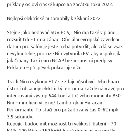
příklady osloví čínské kupce na začátku roku 2022.
Nejlepší elektrické automobily k získání 2022
Stejně jako nedávné SUV EC6, i Nio má také v plánu
rozšířit trh ET7 na západ. Oficiální evropské zavedení
datum pro salón je ještě třeba potvrdit, ale zdá se však
nevyhnutelné, protože Nio vytvořila EV, aby uspokojila
jak Číňany, tak i euro NCAP bezpečnostní předpisy.
Reklama – příspěvek pokračuje níže
Tvrdí Nio o výkonu ET7 se zdají působivé. Jeho hnací
ústrojí obsahuje elektrický motor na každé nápravě pro
integrovaný výstup 644 koní a točivého momentu 850
Nm – mnohem více než Lamborghini Huracan
Performante. To stačí pro požadovaný čas 0–62 mph
3,9 sekundy.
Kupující budou mít možnost tří velikostí baterií – 70
kWh, 100 kWh a 150 kHW, které dodávají maximální