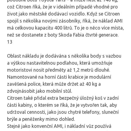
což Citroen říká, že je v ideálním případě vhodné pro
život jako městské dodávací vozidlo. Když se Citroen
spojil s několika novými zásobníky, říká, že náklad AMI
má celkovou kapacitu 400 litrů. To je o něco více místa,
než se dostanete z boty Skoda Fabia čtvrté generace.
13
Oblast nákladu je dodávána s několika body s vazbou
a výškou nastavitelnou podlahou, která umožňuje
motoristovi nosit předměty až 1,2 metrů dlouhé.
Namontované na horní části krabice je modulární
zavěšená police, která může držet až 40 kg a
zdvojnásobit jako mobilní stůl.
Citroen také přidal extra bezpečný úložný koš v zadní
části kabiny, o kterém se říká, že je vytvořen tak, aby
udržoval cennosti, jako jsou chytré telefony, sluneční
brýle a peněženky mimo dohled.
Stejně jako konvenční AMI, i nákladní vůz používá