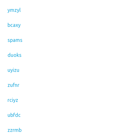
ymzyl
bcaxy
spams
duoks
uyizu
zufnr
rciyz
ubfdc
zzrmb