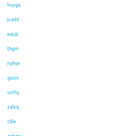
huyga
jcadz
eajqt
tbgin
nybyx
gasix
unflq
zalvq
cllie