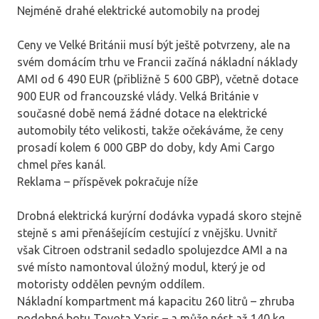
Nejméně drahé elektrické automobily na prodej
Ceny ve Velké Británii musí být ještě potvrzeny, ale na
svém domácím trhu ve Francii začíná nákladní náklady
AMI od 6 490 EUR (přibližně 5 600 GBP), včetně dotace
900 EUR od francouzské vlády. Velká Británie v
současné době nemá žádné dotace na elektrické
automobily této velikosti, takže očekáváme, že ceny
prosadí kolem 6 000 GBP do doby, kdy Ami Cargo
chmel přes kanál.
Reklama – příspěvek pokračuje níže
Drobná elektrická kurýrní dodávka vypadá skoro stejně
stejně s ami přenášejícím cestující z vnějšku. Uvnitř
však Citroen odstranil sedadlo spolujezdce AMI a na
své místo namontoval úložný modul, který je od
motoristy oddělen pevným oddílem.
Nákladní kompartment má kapacitu 260 litrů – zhruba
podobné botu Toyota Yaris – a může nést až 140 kg,