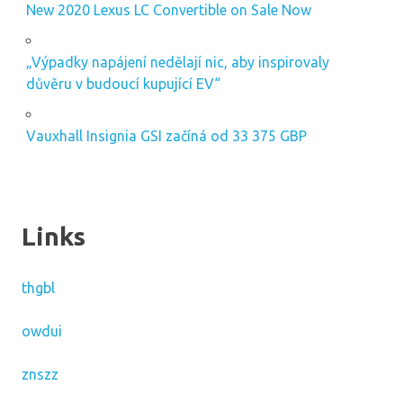
New 2020 Lexus LC Convertible on Sale Now
„Výpadky napájení nedělají nic, aby inspirovaly
důvěru v budoucí kupující EV“
Vauxhall Insignia GSI začíná od 33 375 GBP
Links
thgbl
owdui
znszz