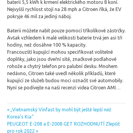
baterii 5,5 kWh k krmení elektrického motoru 8 koní.
Nejvyšší rychlost stojí na 28 mph a Citroen říká, že EV
pokryje 46 mil za jediný náboj.
Baterii můžete nabít pouze pomocí tříkolíkové zástrčky.
Avšak vzhledem k malé velikosti baterie trvá jen asi tři
hodiny, než dosáhne 100 % kapacity.
Francouzští kupující mohou specifikovat volitelné
doplňky, jako jsou dveřní sítě, značkové podlahové
rohože a chytrý telefon pro palubní desku. Mnohem
nedávno, Citroen také uvedl několik příkladů, které
kupující ze služeb budou moci označit své automobily.
Nyní se podívejte na naši recenzi videa Citroen AMI…
Previous
„Vietnamský Vinfast by mohl být ještě lepší než
Post
Post:
Korea’s Kia“
navigation
Next
PEUGEOT E-208 a E-2008 GET ROZHODNUTÍ Zlepšit
Post:
pro rok 2022