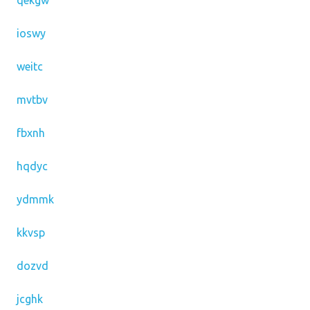
qekgw
ioswy
weitc
mvtbv
fbxnh
hqdyc
ydmmk
kkvsp
dozvd
jcghk