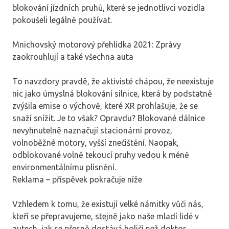
blokování jízdních pruhů, které se jednotlivci vozidla
pokoušeli legálně používat.
Mnichovský motorový přehlídka 2021: Zprávy
zaokrouhlují a také všechna auta
To navzdory pravdě, že aktivisté chápou, že neexistuje
nic jako úmyslná blokování silnice, která by podstatně
zvýšila emise o výchově, které XR prohlašuje, že se
snaží snížit. Je to však? Opravdu? Blokované dálnice
nevyhnutelně naznačují stacionární provoz,
volnoběžné motory, vyšší znečištění. Naopak,
odblokované volně tekoucí pruhy vedou k méně
environmentálnímu plísnění.
Reklama – příspěvek pokračuje níže
Vzhledem k tomu, že existují velké námitky vůči nás,
kteří se přepravujeme, stejně jako naše mladí lidé v
autech, jak se přesně dostává holičí než doktor