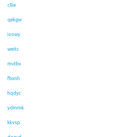
cllie
qekgw
ioswy
weitc
mvtbv
fbxnh
hqdyc
ydmmk
kkvsp