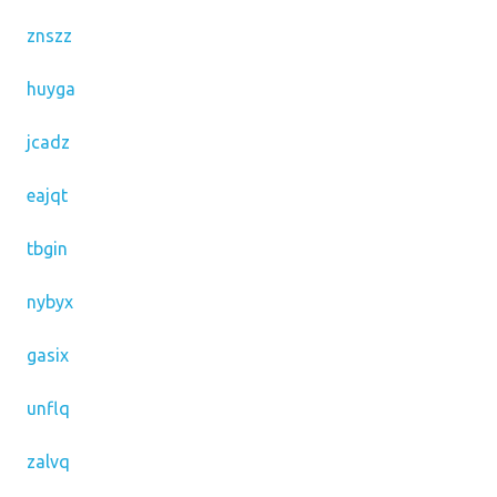
znszz
huyga
jcadz
eajqt
tbgin
nybyx
gasix
unflq
zalvq