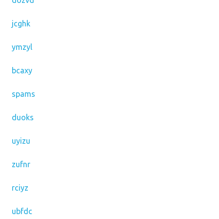
dozvd
jcghk
ymzyl
bcaxy
spams
duoks
uyizu
zufnr
rciyz
ubfdc