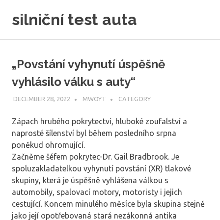
Skip
silniční test auta
to
content
„Povstání vyhynutí úspěšně
vyhlásilo válku s auty“
DECEMBER 28, 2022
MWOYT
CATEGORY
Zápach hrubého pokrytectví, hluboké zoufalství a
naprosté šílenství byl během posledního srpna
poněkud ohromující.
Začněme šéfem pokrytec-Dr. Gail Bradbrook. Je
spoluzakladatelkou vyhynutí povstání (XR) tlakové
skupiny, která je úspěšně vyhlášena válkou s
automobily, spalovací motory, motoristy i jejich
cestující. Koncem minulého měsíce byla skupina stejně
jako její opotřebovaná stará nezákonná antika