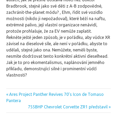
Bradbrook, stejně jako své děti z A-B zodpovědné,
zachránit-the-planet módu? , Ehm, řídit své vozidlo
možnosti (nikdo ji nepožadoval), které běží na naftu,
extrémně palivo, její vlastní organizace nenávidí,
protože prohlašuje, že za EV nemůže zaplatit.
Řekněte ještě jeden způsob, je v pořádku, aby vůdce XR
závisel na dieselové síle, ale není v pořádku, abyste to
udělali, stejně jako ona. Nemůžete, neměli byste,
nesmíte dodržovat tento konkrétní aktivní dieselhead.
Jak je to pro ekomentalismus, naplánování jemného
příkladu, demonstrující silné i prominentní vůdčí
vlastnosti?
Previous
Ares Project Panther Revives 70’s Icon de Tomaso
Post
Post:
Pantera
navigation
Next
755BHP Chevrolet Corvette ZR1 představil
Post: