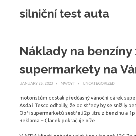
Skip
silniční test auta
to
content
Náklady na benzíny
supermarkety na V
JANUARY 25, 2023
MWOYT
UNCATEGORIZED
motoristům dostali předčasný vánoční dárek super
Asda i Tesco odhalily, že od středy by se snížily ben
Obři supermarketů sestřelí 2p litru z benzínu a 1p 
Reklama – Článek pokračuje níže
V ASDA klienti nebudou platit ne více než 126,7p za