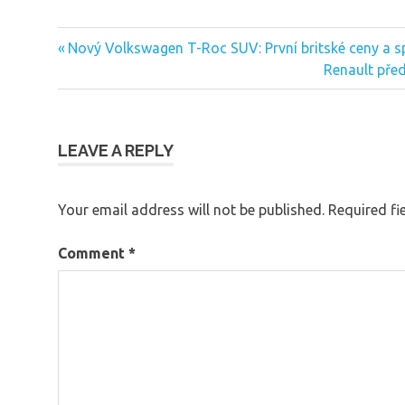
Previous
Nový Volkswagen T-Roc SUV: První britské ceny a s
Post
Post:
Next
Renault pře
navigation
Post:
LEAVE A REPLY
Your email address will not be published.
Required fi
Comment
*