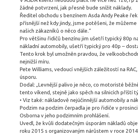
žádné potvrzení, jak přesně bude snížit náklady.
Ředitel obchodu s benzínem Asda Andy Peake řekl
přísnější než kdy jindy, jsme potěšeni, že můžeme
našich zákazníků o něco dále.“
Pro většinu řidičů benzínu jim ušetří typický 80p na
nákladní automobily, ušetří typický pro 40p – dosta
Tento krok byl umožněn pravdou, že velkoobchodní
nejnižší míru.
Pete Williams, vedoucí vnějších záležitostí na RAC
úsporu.
Dodal: „Levnější palivo je něco, co motoristé běžn
tento víkend, stejně jako spěch na silnicích příští t
• Viz také: nákladově nejúčinnější automobily a ná
Podzim na podzim čerpadla je pro řidiče v prosinc
Osborna v jeho podzimním prohlášení.
Uvedl, že kvůli dodatečným úsporám nákladů obj
roku 2015 s organizovaným nárůstem v roce 2014