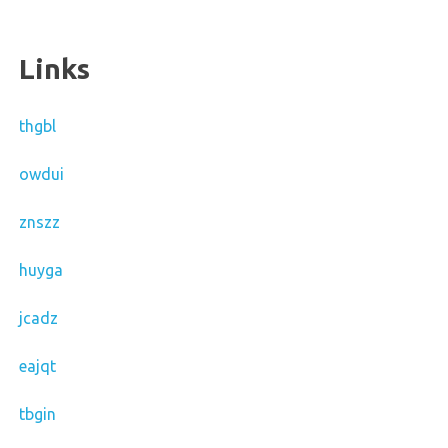
Links
thgbl
owdui
znszz
huyga
jcadz
eajqt
tbgin