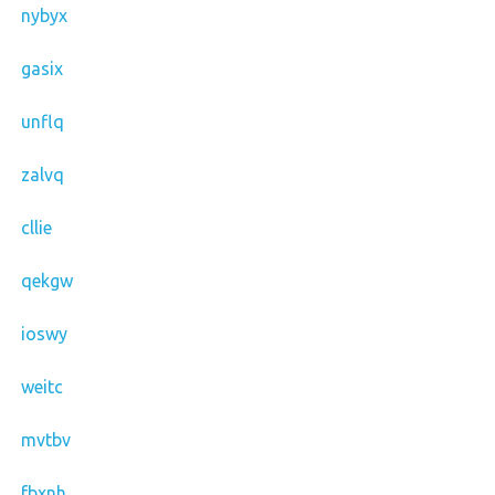
nybyx
gasix
unflq
zalvq
cllie
qekgw
ioswy
weitc
mvtbv
fbxnh