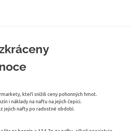
 zkráceny
ánoce
markety, kteří snížili ceny pohonných hmot.
zín i náklady na naftu na jejich čepici.
z jejich nafty po radostné období.
 litr za benzín a 134,7p za naftu, ačkoli neexistuje