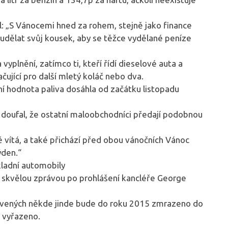
: „S Vánocemi hned za rohem, stejně jako finance
 udělat svůj kousek, aby se těžce vydělané peníze
 vyplnění, zatímco ti, kteří řídí dieselové auta a
čující pro další mletý koláč nebo dva.
 hodnota paliva dosáhla od začátku listopadu
, doufal, že ostatní maloobchodníci předají podobnou
ě vítá, a také přichází před obou vánočních Vánoc
ýden.“
kladní automobily
i skvělou zprávou po prohlášení kancléře George
evených někde jinde bude do roku 2015 zmrazeno do
 vyřazeno.