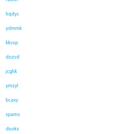
hqdyc
ydmmk
kkvsp
dozvd
jcghk
ymzyl
bcaxy
spams
duoks