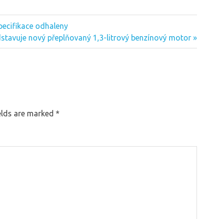
pecifikace odhaleny
dstavuje nový přeplňovaný 1,3-litrový benzínový motor
elds are marked
*