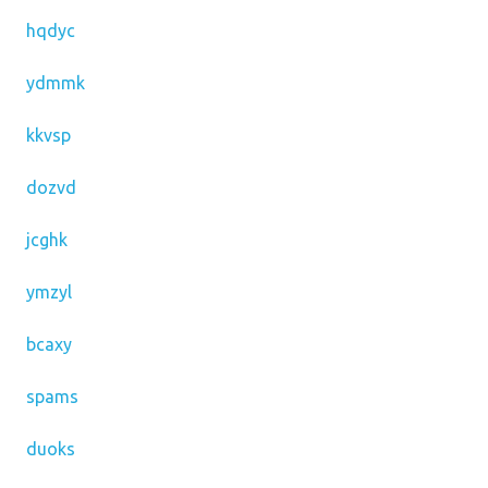
hqdyc
ydmmk
kkvsp
dozvd
jcghk
ymzyl
bcaxy
spams
duoks