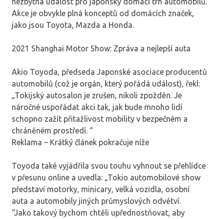
nezbytná událost pro japonský domácí trh automobilů.
Akce je obvykle plná konceptů od domácích značek,
jako jsou Toyota, Mazda a Honda.
2021 Shanghai Motor Show: Zpráva a nejlepší auta
Akio Toyoda, předseda Japonské asociace producentů
automobilů (což je orgán, který pořádá událost), řekl:
„Tokijský autosalon je zrušen, nikoli zpožděn. Je
náročné uspořádat akci tak, jak bude mnoho lidí
schopno zažít přitažlivost mobility v bezpečném a
chráněném prostředí. “
Reklama – Krátký článek pokračuje níže
Toyoda také vyjádřila svou touhu vyhnout se přehlídce
v přesunu online a uvedla: „Tokio automobilové show
představí motorky, minicary, velká vozidla, osobní
auta a automobily jiných průmyslových odvětví.
“Jako takový bychom chtěli upřednostňovat, aby