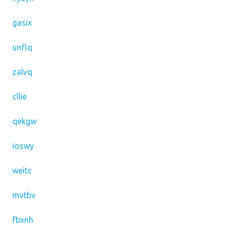
gasix
unflq
zalvq
cllie
qekgw
ioswy
weitc
mvtbv
fbxnh