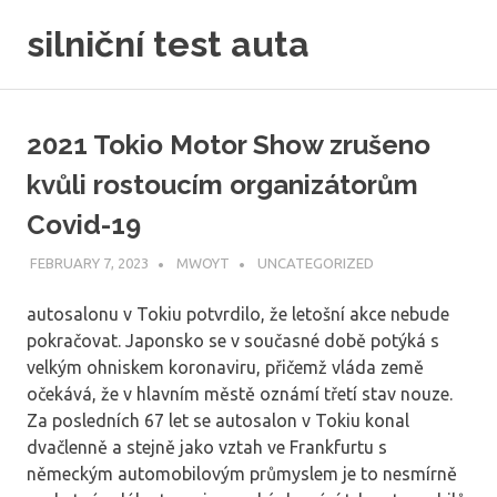
Skip
silniční test auta
to
content
2021 Tokio Motor Show zrušeno
kvůli rostoucím organizátorům
Covid-19
FEBRUARY 7, 2023
MWOYT
UNCATEGORIZED
autosalonu v Tokiu potvrdilo, že letošní akce nebude
pokračovat. Japonsko se v současné době potýká s
velkým ohniskem koronaviru, přičemž vláda země
očekává, že v hlavním městě oznámí třetí stav nouze.
Za posledních 67 let se autosalon v Tokiu konal
dvačlenně a stejně jako vztah ve Frankfurtu s
německým automobilovým průmyslem je to nesmírně