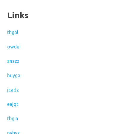
Links
thgbl
owdui
znszz
huyga
jcadz
eajqt
tbgin
nybyx