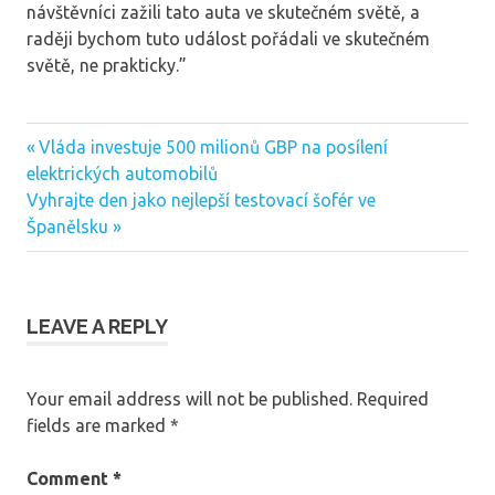
návštěvníci zažili tato auta ve skutečném světě, a
raději bychom tuto událost pořádali ve skutečném
světě, ne prakticky.”
Previous
Vláda investuje 500 milionů GBP na posílení
Post
Post:
elektrických automobilů
navigation
Next
Vyhrajte den jako nejlepší testovací šofér ve
Post:
Španělsku
LEAVE A REPLY
Your email address will not be published.
Required
fields are marked
*
Comment
*